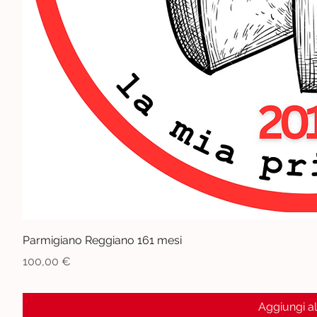
Vista r
Parmigiano Reggiano 161 mesi
Prezzo
100,00 €
Aggiungi al