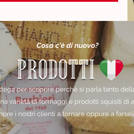
8
0
€
p
e
r
1
C
Cosa c'è di nuovo?
h
i
l
o
PRODOTTI
g
r
a
m
m
ottega per scoprire perché si parla tanto del
o
a varietà di formaggi e prodotti squisiti di 
e i nostri clienti a tornare oppure a farsel