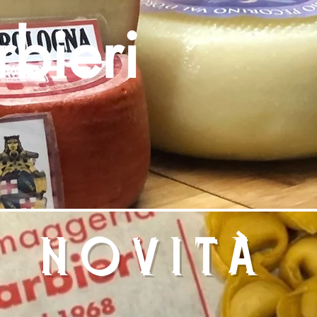
bieri
novità
ivo