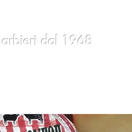
arbieri dal 1968
log
Eventi
Condizioni
Contatti
Gift Card