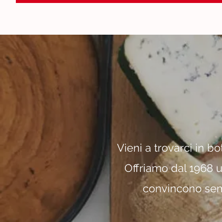
Vieni a trovarci in b
Offriamo dal 1968 un
convincono sempr