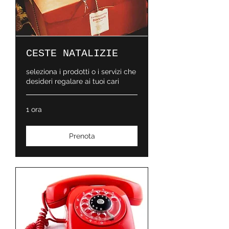
CESTE NATALIZIE
seleziona i prodotti o i servizi che
desideri regalare ai tuoi cari
1 ora
Prenota