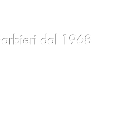
arbieri dal 1968
log
Eventi
Condizioni
Contatti
Gift Card