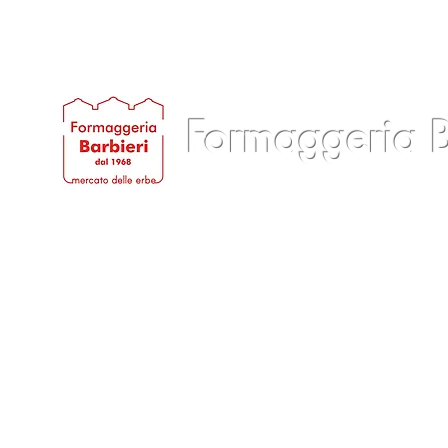
Formaggeria B
Home
Chi siamo
Prodotti
Servizi
B