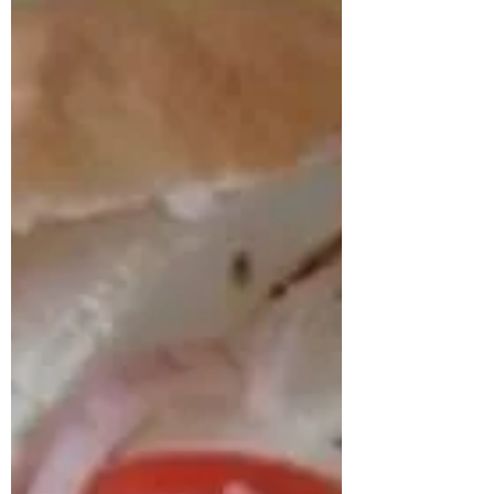
E NOCCIOLE
Risotto al Castelmagno Riso 180g Brodo
vegetale q.b Formaggio Castelmagno
D.O.P. 130g Cipolla bianca 1 piccola Burro
40g 1/2 bicchiere di...