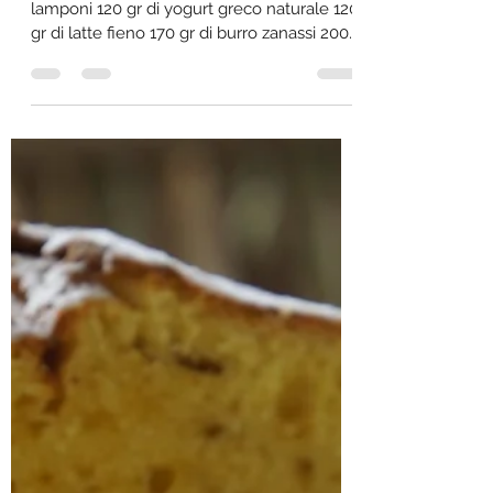
formaggeria BARBIERI
19 feb 2022
Tempo di lettura: 3 min
RED VELVET CAKE
Per la base: 1 cucchiaino di aceto di
lamponi 120 gr di yogurt greco naturale 120
gr di latte fieno 170 gr di burro zanassi 200
gr di...