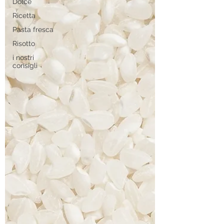
Dolce
Ricetta
Pasta fresca
Risotto
i nostri
consigli