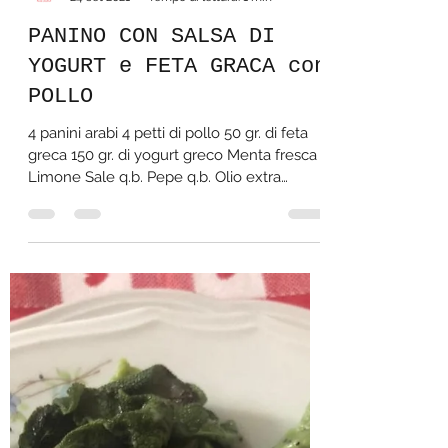
formaggeria BARBIERI
24 set 2021
Tempo di lettura: 1 min
PANINO CON SALSA DI
YOGURT e FETA GRACA con
POLLO
4 panini arabi 4 petti di pollo 50 gr. di feta
greca 150 gr. di yogurt greco Menta fresca
Limone Sale q.b. Pepe q.b. Olio extra