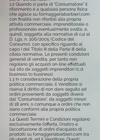
1.2 Quando si parla di “Consumatore” il
riferimento è a qualsiasi persona fisica
che agisce su
formaggeriabarbieri.com
con finalità non riferibili alla propria
attività commerciale, imprenditoriale o
professionale eventualmente svolta, e,
quindi, soggetta alla normativa di cui al
D. Lgs, n. 206/2005 (Codice del
Consumo), con specifico riguardo al
capo I del Titolo III della Parte III della
citata normativa. Le presenti condizioni
generali di vendita, per tanto non
regolano gli acquisti on-line effettuati
sul sito da soggetti imprenditori (c.d.
business to business).
1.3 In considerazione della propria
politica commerciale, il Venditore si
riserva il diritto di non dare seguito ad
ordini provenienti da soggetti diversi
dal “Consumatore”, da soggetti minori
di 18 anni, o comunque a ordini che non
siano conformi alla propria politica
commerciale.
1.4 Questi Termini e Condizioni regolano
esclusivamente l’offerta, l’inoltro e
l’accettazione di ordini d’acquisto di
prodotti su fomaggeriabarbieri.com tra
gli utenti di ed il Venditore. Questi