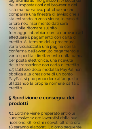
lagiardinieradimorgan.com. A seconda
delle impostazioni del browser e del
sistema operativo, potrebbe anche
comparire una finestra di avviso che si
sta entrando in zona sicura. In caso di
errore nell’inserimento dati sarà
possibile ritornare sul sito
formaggeriabarbieri.com e riprovare ad
effettuare il pagamento con carta di
credito. Al termine della procedura
verrà visualizzata una pagina con la
conferma dell’avvenuto pagamento e
verrà spedita, direttamente dalla banca
per posta elettronica, una ricevuta
della transazione con carta di credito.
4.5 L’utilizzo della modalità PayPal non
obbliga alla creazione di un conto
PayPal, si può procedere all’acquisto
utilizzando la propria normale carta di
credito.
5 Spedizione e consegna dei
prodotti
5.1 L’ordine viene preparato entro le
successive 12 ore lavorativi dalla sua
ricezione,
Gli ordini ricevuti oltre le ore
18 saranno elaborati il giorno seguente