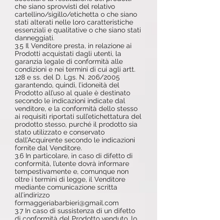
che siano sprovvisti del relativo
cartellino/sigillo/etichetta o che siano
stati alterati nelle loro caratteristiche
essenziali e qualitative o che siano stati
danneggiati.
3.5 Il Venditore presta, in relazione ai
Prodotti acquistati dagli utenti, la
garanzia legale di conformità alle
condizioni e nei termini di cui agli artt.
128 e ss. del D. Lgs. N. 206/2005
garantendo, quindi, l’idoneità del
Prodotto all’uso al quale è destinato
secondo le indicazioni indicate dal
venditore, e la conformità dello stesso
ai requisiti riportati sull’etichettatura del
prodotto stesso, purché il prodotto sia
stato utilizzato e conservato
dall’Acquirente secondo le indicazioni
fornite dal Venditore.
3.6 In particolare, in caso di difetto di
conformità, l’utente dovrà informare
tempestivamente e, comunque non
oltre i termini di legge, il Venditore
mediante comunicazione scritta
all’indirizzo
formaggeriabarbieri@gmail.com
3.7 In caso di sussistenza di un difetto
di conformità del Prodotto venduto, lo