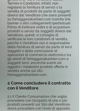
Termini e Condizioni, infatti, non
regolano la fornitura di servizi o la
vendita di prodotti da parte di soggetti
diversi dal Venditore che siano presenti
su fomaggeriabarbieri.com tramite link,
banner o altri collegamenti ipertestuali.
Prima di inoltrare ordini e di acquistare
prodotti e servizi da soggetti diversi dal
Venditore, quindi, si consiglia di
verificare le loro condizioni di vendita,
perché il Venditore non è responsabile
della fornitura di servizi da parte di terzi
soggetti o della conclusione di
operazioni di commercio elettronico tra
gli utenti di fomaggeriabarbieri.com e
soggetti terzi, ancorché aventi ad
oggetto i medesimi prodotti offerte in
vendita anche sul sito
fomaggeriabarbieri.com
2 Come concludere il contratto
con il Venditore
2.1 Il Cliente Consumatore che voglia
procedere con l’acquisto di uno o più
prodotti presenti sul Sito del Venditore
dovrà procedere con l’invio di apposito