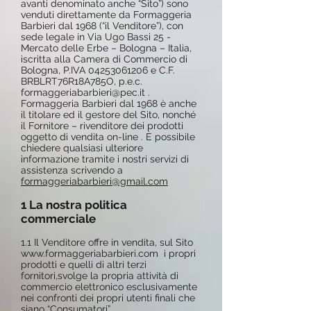
avanti denominato anche “Sito”) sono
venduti direttamente da Formaggeria
Barbieri dal 1968 (“il Venditore”), con
sede legale in Via Ugo Bassi 25 -
Mercato delle Erbe – Bologna – Italia,
iscritta alla Camera di Commercio di
Bologna, P.IVA
04253061206
e C.F.
BRBLRT76R18A785O, p.e.c.
formaggeriabarbieri@pec.it
.
Formaggeria Barbieri dal 1968 è anche
il titolare ed il gestore del Sito, nonché
il Fornitore – rivenditore dei prodotti
oggetto di vendita on-line . È possibile
chiedere qualsiasi ulteriore
informazione tramite i nostri servizi di
assistenza scrivendo a
formaggeriabarbieri@gmail.com
1 La nostra politica
commerciale
1.1 Il Venditore offre in vendita, sul Sito
www.formaggeriabarbieri.com
i propri
prodotti e quelli di altri terzi
fornitori,svolge la propria attività di
commercio elettronico esclusivamente
nei confronti dei propri utenti finali che
siano “Consumatori”.