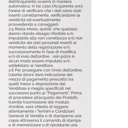
dell’Acquirente avverrà in maniera
automatica; in tal caso l’Acquirente avrà
l’onere di verificare che i dati siano stati
inseriti correttamente, verificandone la
veridicità ed eventualmente
provvedendo a correggerli.
2.5 Resta inteso, quindi, che qualsiasi
danno-ritardo-disagio riferibile e/o
imputabile alla non correttezza e/o non
veridicità dei dati personali inseriti al
momento della registrazione e/o
successivamente in fase di modifica
e/o di invio dell’ordine , non potrà in
alcun modo essere imputato e/o
addebitato al Venditore.
2.6 Per proseguire con l’invio dell’ordine,
l’utente dovrà dare indicazione del
mezzo di pagamento prescelto tra
quelli messi a disposizione dal
Venditore e meglio specificati nel
successivo punto 4) “Pagamenti”. Prima
di procedere all’acquisto dei Prodotti,
tramite trasmissione del modulo
d’ordine, sarà chiesto di leggere
attentamente i Termini e Condizioni
Generali di Vendita e di stamparne una
copia attraverso il comando di stampa
e di memorizzare o di riprodurne una