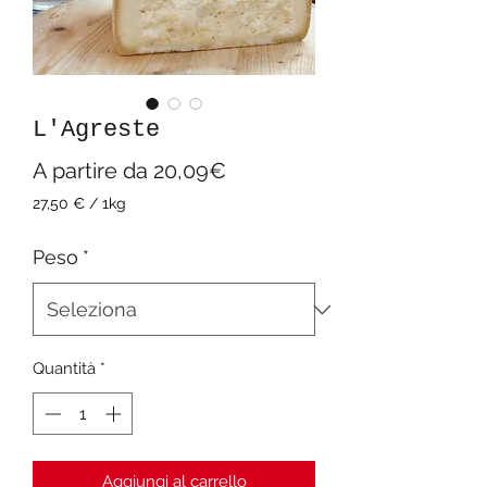
L'Agreste
Prezzo
A partire da
20,09€
scontato
27,50 €
/
1kg
27,50 €
ogni
Peso
*
1
Chilogrammo
Quantità
*
Aggiungi al carrello