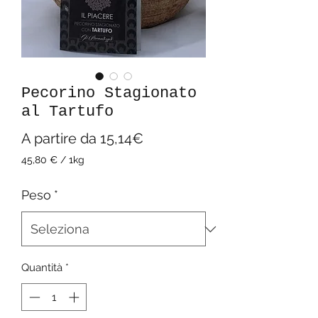
Pecorino Stagionato
al Tartufo
Prezzo
A partire da
15,14€
scontato
45,80 €
/
1kg
45,80 €
ogni
Peso
*
1
Chilogrammo
Quantità
*