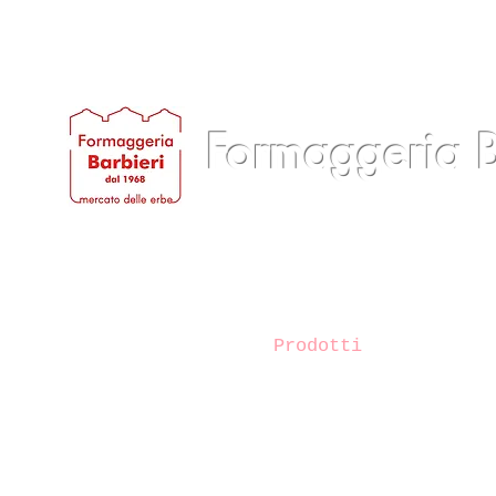
Formaggeria B
Home
Chi siamo
Prodotti
Servizi
B