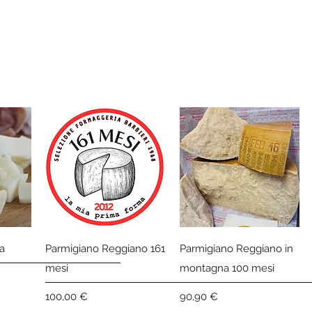
Vista rapida
Vista rapida
a
Parmigiano Reggiano 161
Parmigiano Reggiano in
mesi
montagna 100 mesi
Prezzo
Prezzo
100,00 €
90,90 €