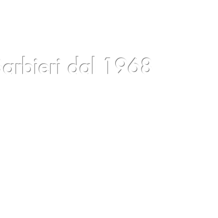
arbieri dal 1968
log
Eventi
Condizioni
Contatti
Gift Card