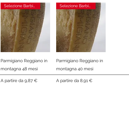
9
Selezione Barbieri
Selezione Barbieri
,
8
0
€
p
e
r
1
C
h
i
Vista rapida
Vista rapida
Parmigiano Reggiano in
Parmigiano Reggiano in
l
o
montagna 48 mesi
montagna 40 mesi
g
r
a
Prezzo scontato
Prezzo scontato
A partire da
9,87 €
A partire da
8,91 €
m
m
o