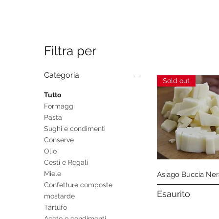
Filtra per
Categoria
Sold out
Tutto
Formaggi
Pasta
Sughi e condimenti
Conserve
Olio
Cesti e Regali
Vista rapida
Miele
Asiago Buccia Ner
Confetture composte
Esaurito
mostarde
Tartufo
Aceto e condimenti