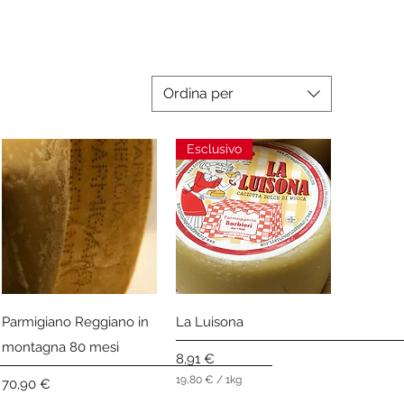
Ordina per
Esclusivo
Vista rapida
Vista rapida
Parmigiano Reggiano in
La Luisona
montagna 80 mesi
Prezzo
8,91 €
19,80 €
/
1kg
Prezzo
70,90 €
1