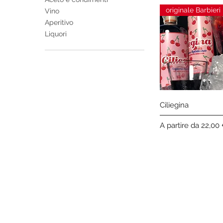
originale Barbieri
Vino
Aperitivo
Liquori
Vista rapida
Ciliegina
Prezzo scontato
A partire da
22,00