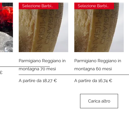
Selezione Barbieri
Selezione Barbieri
Vista rapida
Vista rapida
Parmigiano Reggiano in
Parmigiano Reggiano in
montagna 70 mesi
montagna 60 mesi
 €
Prezzo scontato
Prezzo scontato
A partire da
18,27 €
A partire da
16,74 €
Carica altro