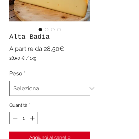
Alta Badia
Prezzo
A partire da
28,50€
scontato
28,50 €
/
1kg
28,50 €
ogni
Peso
*
1
Chilogrammo
Quantità
*
Aggiungi al carrello