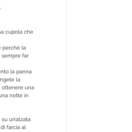
 
e perché la 
 sempre far 
onto la panna 
ngete la 
d ottenere una 
na notte in 
 su un’alzata 
i farcia al 