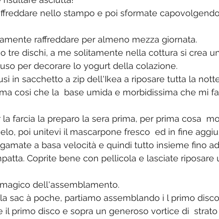
raffreddare nello stampo e poi sformate capovolgendo
etamente raffreddare per almeno mezza giornata.
 uso per decorare lo yogurt della 
colazione.
iusi in sacchetto a zip dell'Ikea a riposare tutta la nott
rima cosi che la  base umida e morbidissima che mi fa
la farcia la preparo la sera prima, per prima cosa  m
lo, poi unitevi il mascarpone fresco  ed in fine aggiu
lgamate a basa velocità e quindi tutto insieme fino a
tta. Coprite bene con pellicola e lasciate riposare u
 magico dell'assemblamento.
e la sac à poche, partiamo assemblando i l primo disco
e il primo disco e sopra un generoso vortice di  strato d