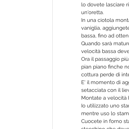
lo dovete lasciare 
un'oretta.
In una ciotola mont
vaniglia, aggiunge
bassa, fino ad ott
Quando sarà maturo 
velocità bassa dev
Ora il passaggio più
pian piano finche n
cottura perde di int
E' il momento di ag
setacciata con il lie
Montate a velocità
Io utilizzato uno s
mentre uso lo stamp
Cuocete in forno st
stecchino che deve 