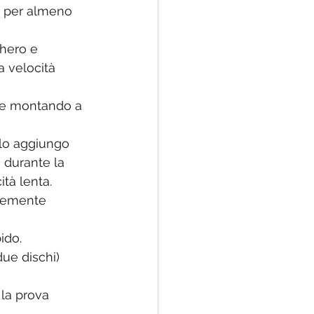
a per almeno 
chero e 
 velocità 
pre montando a 
 lo aggiungo 
 durante la 
ità lenta.
ntemente 
ido.
due dischi)
 la prova 