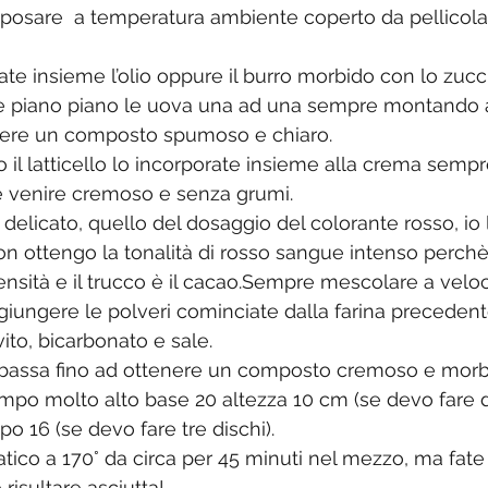
riposare  a temperatura ambiente coperto da pellicol
ate insieme l’olio oppure il burro morbido con lo zuc
te piano piano le uova una ad una sempre montando a
enere un composto spumoso e chiaro.
il latticello lo incorporate insieme alla crema sem
e venire cremoso e senza grumi.
 delicato, quello del dosaggio del colorante rosso, io
on ottengo la tonalità di rosso sangue intenso perchè
ensità e il trucco è il cacao.Sempre mescolare a veloc
giungere le polveri cominciate dalla farina precede
vito, bicarbonato e sale. 
 bassa fino ad ottenere un composto cremoso e morb
tampo molto alto base 20 altezza 10 cm (se devo fare 
o 16 (se devo fare tre dischi).
atico a 170° da circa per 45 minuti nel mezzo, ma fate
risultare asciutta!