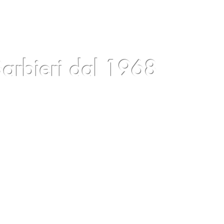
arbieri dal 1968
log
Eventi
Condizioni
Contatti
Gift Card