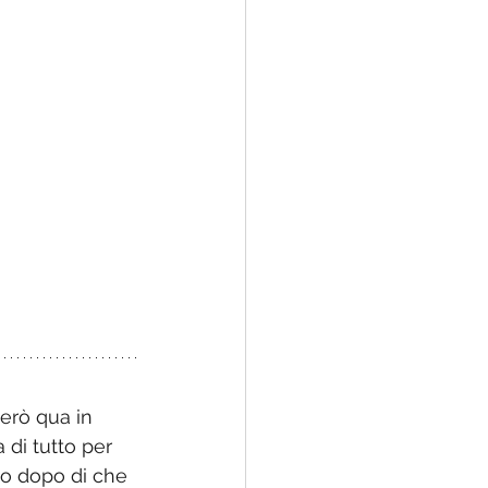
però qua in 
a di tutto per 
to dopo di che 