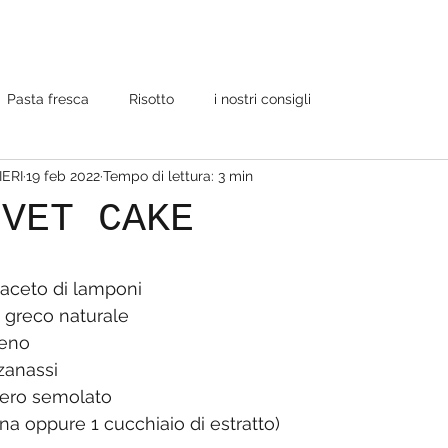
Pasta fresca
Risotto
i nostri consigli
IERI
19 feb 2022
Tempo di lettura: 3 min
LVET CAKE
 aceto di lamponi
t greco naturale
ieno
 zanassi
hero semolato
ina oppure 1 cucchiaio di estratto)