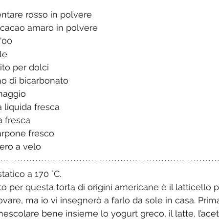
ntare rosso in polvere 
i cacao amaro in polvere
 ’00
le
vito per dolci
no di bicarbonato
maggio 
 liquida fresca
a fresca 
arpone fresco
ero a velo
tatico a 170 °C.  
o per questa torta di origini americane è il latticello 
 trovare, ma io vi insegnerò a farlo da sole in casa. Prim
escolare bene insieme lo yogurt greco, il latte, l’ace