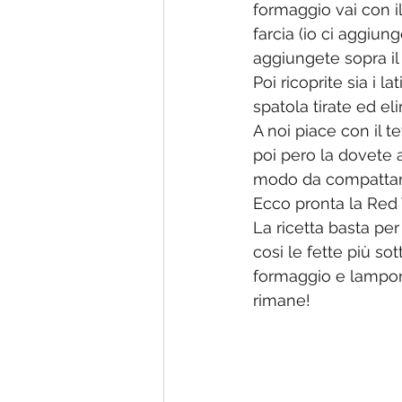
formaggio vai con il
farcia (io ci aggiu
aggiungete sopra il
Poi ricoprite sia i 
spatola tirate ed el
A noi piace con il t
poi pero la dovete a
modo da compattars
Ecco pronta la Red 
La ricetta basta pe
cosi le fette più so
formaggio e lampone
rimane!