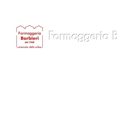
Formaggeria B
Home
Chi siamo
Prodotti
Servizi
B