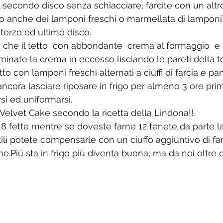
 secondo disco senza schiacciare, farcite con un altro
ngo anche dei lamponi freschi o marmellata di lamponi)
 terzo ed ultimo disco.
lati che il tetto  con abbondante  crema al formaggio  
iminate la crema in eccesso lisciando le pareti della to
etto con lamponi freschi alternati a ciuffi di farcia e p
ncora lasciare riposare in frigo per almeno 3 ore prima
i ed uniformarsi.
Velvet Cake secondo la ricetta della Lindona!!
r 8 fette mentre se doveste farne 12 tenete da parte l
ttili potete compensarle con un ciuffo aggiuntivo di far
.Più sta in frigo più diventa buona, ma da noi oltre 