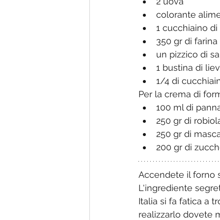
2 uova
colorante alime
1 cucchiaino d
350 gr di farina
un pizzico di sa
1 bustina di lie
1/4 di cucchiai
Per la crema di for
100 ml di panna
250 gr di robiol
250 gr di masc
200 gr di zucch
Accendete il forno s
L'ingrediente segret
Italia si fa fatica a
realizzarlo dovete m