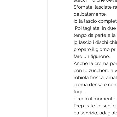
Sfornate, lasciate 
delicatamente.
Io la lascio compl
 Poi tagliate  in due o tre dischi, a me solitamente nella cottura si crea una cupola che 
tengo da parte e la
I
o
 lascio i dischi ch
preparo il giorno p
fare un figurone.
Anche la crema per 
con lo zucchero a ve
robiola fresca, ama
crema densa e compa
frigo.
eccolo il momento
Preparate i dischi 
da servizio, adagiat