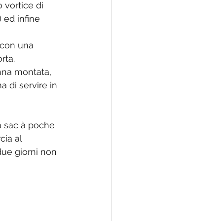
 vortice di 
 ed infine 
e con una 
rta.
anna montata, 
 di servire in 
a sac à poche 
cia al 
due giorni non 