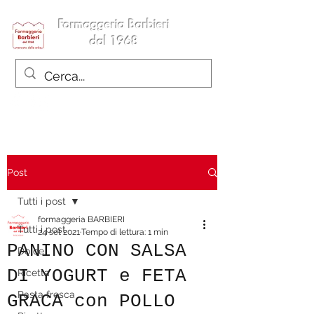
Formaggeria Barbieri
dal 1968
Post
Tutti i post
formaggeria BARBIERI
Tutti i post
24 set 2021
Tempo di lettura: 1 min
PANINO CON SALSA
Dolce
DI YOGURT e FETA
Ricetta
Pasta fresca
GRACA con POLLO