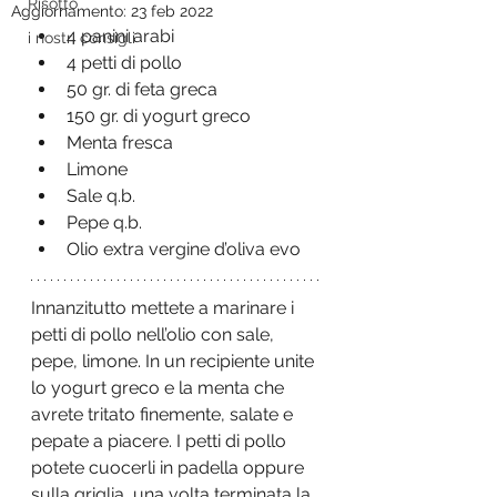
Risotto
Aggiornamento:
23 feb 2022
4 panini arabi 
i nostri consigli
4 petti di pollo 
50 gr. di feta greca 
150 gr. di yogurt greco
Menta fresca 
Limone 
Sale q.b.
Pepe q.b.
Olio extra vergine d’oliva evo   
Innanzitutto mettete a marinare i 
petti di pollo nell’olio con sale, 
pepe, limone. In un recipiente unite 
lo yogurt greco e la menta che 
avrete tritato finemente, salate e 
pepate a piacere. I petti di pollo 
potete cuocerli in padella oppure 
sulla griglia, una volta terminata la 