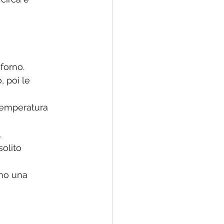
forno.
, poi le 
temperatura 
.
solito 
ino una 