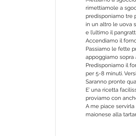
rimettiamole a sgoc
predisponiamo tre pi
in un altro le uova s
e l’ultimo il pangratt
Accendiamo il forno
Passiamo le fette pr
appoggiamo sopra a
Predisponiamo il fo
per 5-8 minuti. Versi
Saranno pronte quan
E’ una ricetta facili
proviamo con anche 
A me piace servirla 
maionese alla tartar