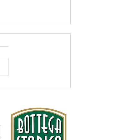
INO CON SALSA DI
URT e FETA GRACA
 POLLO