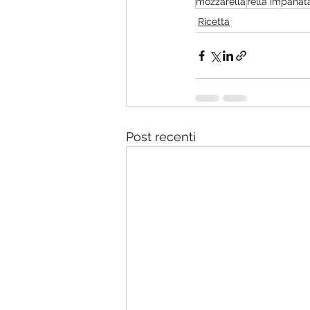
mozzarella
rella impanat
Ricetta
Post recenti