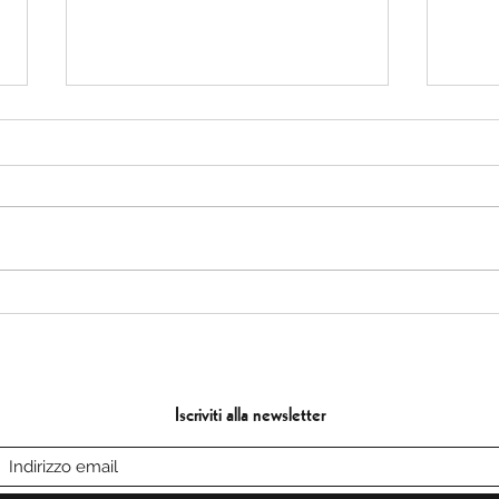
TORTA ALLA ROBIOLA
PAN
CON PERE E CIOCCOLATO
YOG
con
Iscriviti alla newsletter