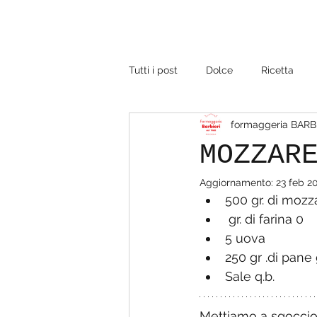
Tutti i post
Dolce
Ricetta
formaggeria BARB
MOZZAR
Aggiornamento:
23 feb 2
500 gr. di mozzar
 gr. di farina 0
5 uova
250 gr .di pane 
Sale q.b.
Mettiamo a sgocciola