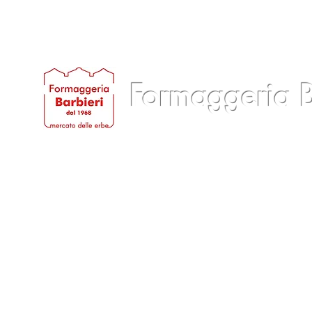
Formaggeria B
Home
Chi siamo
Prodotti
Servizi
B