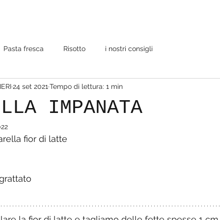
Pasta fresca
Risotto
i nostri consigli
IERI
24 set 2021
Tempo di lettura: 1 min
ELLA IMPANATA
022
ella fior di latte
grattato
re la fior di latte e tagliamo delle fette spesse 1 cm 