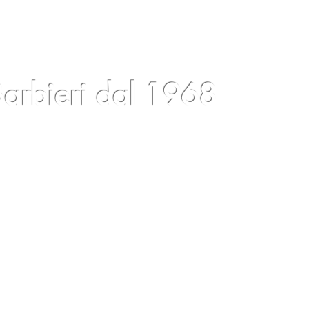
arbieri dal 1968
log
Eventi
Condizioni
Contatti
Gift Card