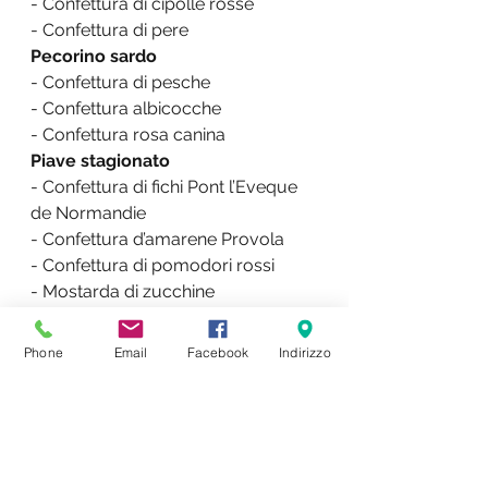
- Confettura di cipolle rosse
- Confettura di pere
Pecorino sardo
- Confettura di pesche
- Confettura albicocche
- Confettura rosa canina
Piave stagionato
- Confettura di fichi Pont l’Eveque 
de Normandie
- Confettura d’amarene Provola
- Confettura di pomodori rossi
- Mostarda di zucchine
Provolone
- Confettura di pesche
Phone
Email
Facebook
Indirizzo
Puzzone di Moena
- Marmellata di mirtilli
Ricotta
- Confettura di cipolla
- Marmellata di mandarini