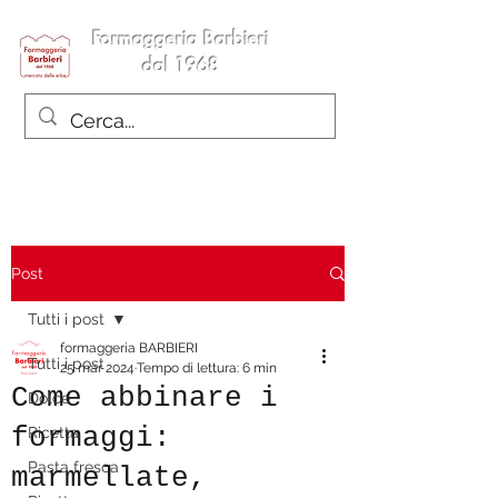
Formaggeria Barbieri
dal 1968
Post
Tutti i post
formaggeria BARBIERI
Tutti i post
25 mar 2024
Tempo di lettura: 6 min
Come abbinare i
Dolce
formaggi:
Ricetta
Pasta fresca
marmellate,